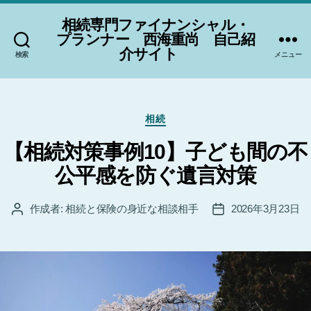
相続専門ファイナンシャル・
プランナー 西海重尚 自己紹
介サイト
検索
メニュー
カ
相続
テ
ゴ
【相続対策事例10】子ども間の不
リ
公平感を防ぐ遺言対策
ー
作成者:
相続と保険の身近な相談相手
2026年3月23日
投
投
稿
稿
者
日