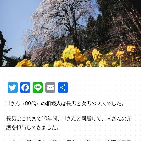
T
F
Li
E
共
wi
a
n
m
有
Hさん（80代）の相続人は長男と次男の２人でした。
tt
c
e
ail
er
e
長男はこれまで10年間、Hさんと同居して、Ｈさんの介
b
護を担当してきました。
o