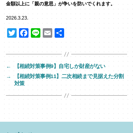
金額以上に「親の意思」が争いを防いでくれます。
2026.3.23.
T
F
Li
E
共
wi
a
n
m
有
tt
c
e
ail
er
e
←
【相続対策事例9】自宅しか財産がない
b
→
【相続対策事例11】二次相続まで見据えた分割
o
対策
o
k