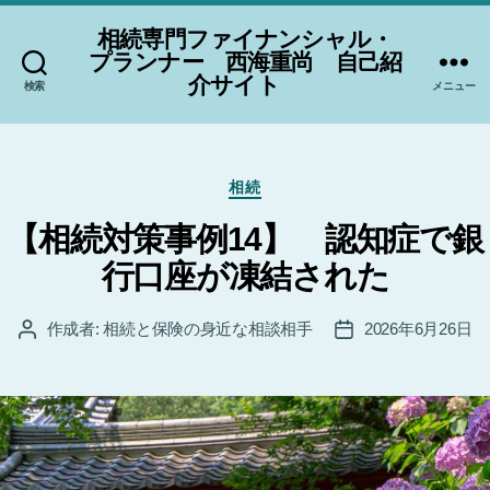
相続専門ファイナンシャル・
プランナー 西海重尚 自己紹
介サイト
検索
メニュー
カ
相続
テ
ゴ
【相続対策事例14】 認知症で銀
リ
行口座が凍結された
ー
作成者:
相続と保険の身近な相談相手
2026年6月26日
投
投
稿
稿
者
日