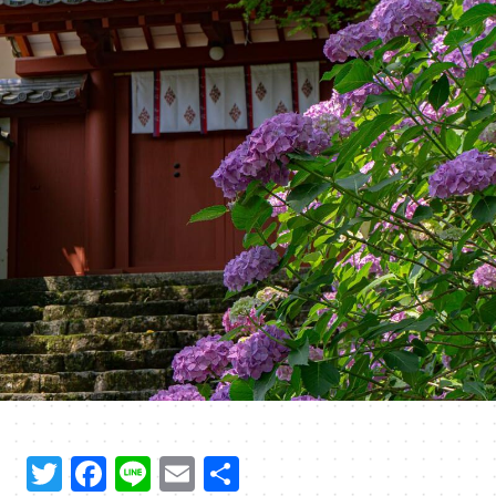
T
F
Li
E
共