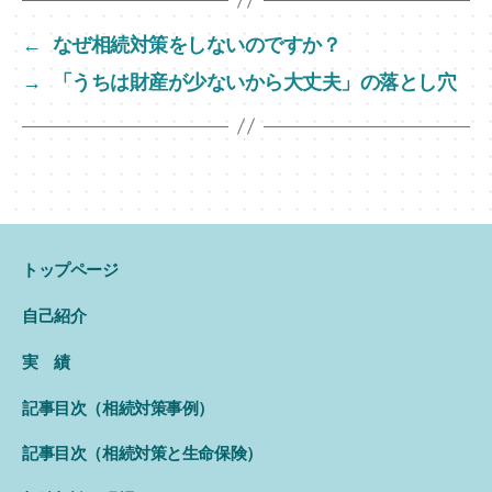
er
e
←
なぜ相続対策をしないのですか？
b
→
「うちは財産が少ないから大丈夫」の落とし穴
o
o
k
トップページ
自己紹介
実 績
記事目次（相続対策事例）
記事目次（相続対策と生命保険）