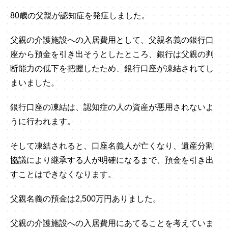
wi
a
n
m
有
80歳の父親が認知症を発症しました。
tt
c
e
ail
er
e
父親の介護施設への入居費用として、父親名義の銀行口
b
座から預金を引き出そうとしたところ、銀行は父親の判
o
断能力の低下を把握したため、銀行口座が凍結されてし
まいました。
o
k
銀行口座の凍結は、認知症の人の資産が悪用されないよ
うに行われます。
そして凍結されると、口座名義人が亡くなり、遺産分割
協議により継承する人が明確になるまで、預金を引き出
すことはできなくなります。
父親名義の預金は2,500万円ありました。
父親の介護施設への入居費用にあてることを考えていま