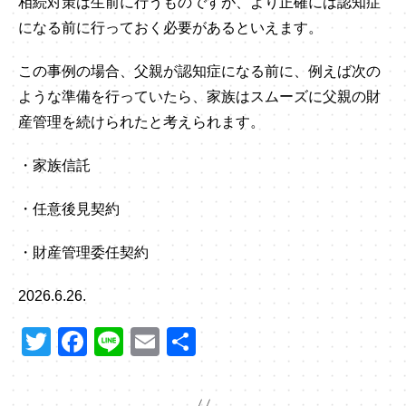
相続対策は生前に行うものですが、より正確には認知症
になる前に行っておく必要があるといえます。
この事例の場合、父親が認知症になる前に、例えば次の
ような準備を行っていたら、家族はスムーズに父親の財
産管理を続けられたと考えられます。
・家族信託
・任意後見契約
・財産管理委任契約
2026.6.26.
T
F
Li
E
共
wi
a
n
m
有
tt
c
e
ail